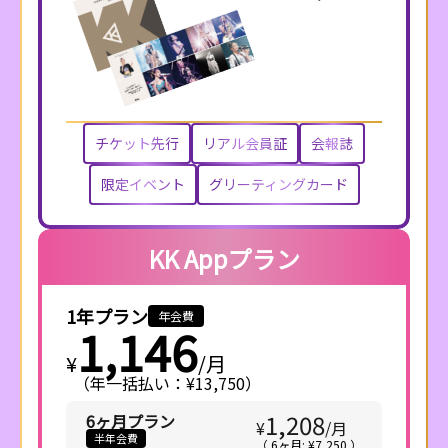
チケット先行
リアル会員証
会報誌
限定イベント
グリーティングカード
KK Appプラン
1年プラン
年会費
1,146
¥
/
月
（年一括払い：¥13,750）
1,208
6ヶ月プラン
¥
/
月
半年会費
（ 6ヶ月: ¥7,250 ）