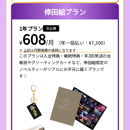
倖田組プラン
1年プラン
年会費
608
¥
/
月
（年一括払い：¥7,300）
※ 上記は月額換算の値段になります
このプランは入会特典・継続特典・年2回発送の会
報誌やグリーティングカードなど、倖田組限定の
ノベルティーがリアルにお手元に届くプランで
す！