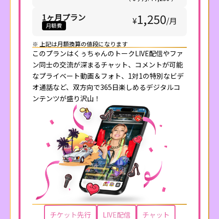
1,250
1ヶ月プラン
¥
/
月
月額費
※ 上記は月額換算の値段になります
このプランはくぅちゃんのトークLIVE配信やファ
ン同士の交流が深まるチャット、コメントが可能
なプライベート動画＆フォト、1対1の特別なビデ
オ通話など、双方向で365日楽しめるデジタルコ
ンテンツが盛り沢山！
チケット先行
LIVE配信
チャット