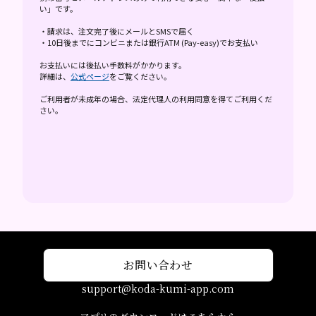
い」です。
・請求は、注文完了後にメールとSMSで届く
・10日後までにコンビニまたは銀行ATM (Pay-easy)でお支払い
お支払いには後払い手数料がかかります。
詳細は、
公式ページ
をご覧ください。
ご利用者が未成年の場合、法定代理人の利用同意を得てご利用くだ
さい。
お問い合わせ
support@koda-kumi-app.com